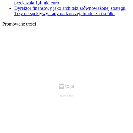
przekazała 1,4 mld euro
Dyrektor finansowy jako architekt zrównoważonej strategii.
Trzy perspektywy: rady nadzorczej, funduszu i spółki
Promowane treści