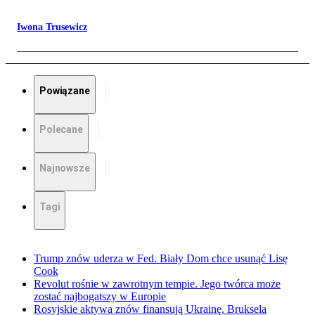
Iwona Trusewicz
Powiązane
Polecane
Najnowsze
Tagi
Trump znów uderza w Fed. Biały Dom chce usunąć Lisę
Cook
Revolut rośnie w zawrotnym tempie. Jego twórca może
zostać najbogatszy w Europie
Rosyjskie aktywa znów finansują Ukrainę. Bruksela