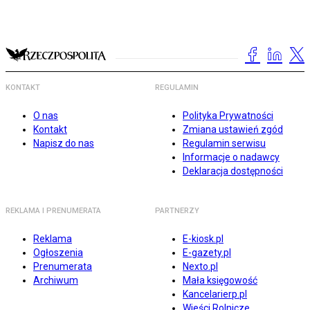
KONTAKT
REGULAMIN
O nas
Polityka Prywatności
Kontakt
Zmiana ustawień zgód
Napisz do nas
Regulamin serwisu
Informacje o nadawcy
Deklaracja dostępności
REKLAMA I PRENUMERATA
PARTNERZY
Reklama
E-kiosk.pl
Ogłoszenia
E-gazety.pl
Prenumerata
Nexto.pl
Archiwum
Mała księgowość
Kancelarierp.pl
Wieści Rolnicze