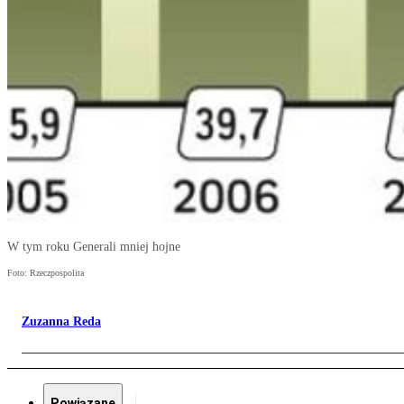
W tym roku Generali mniej hojne
Foto: Rzeczpospolita
Zuzanna Reda
Powiązane