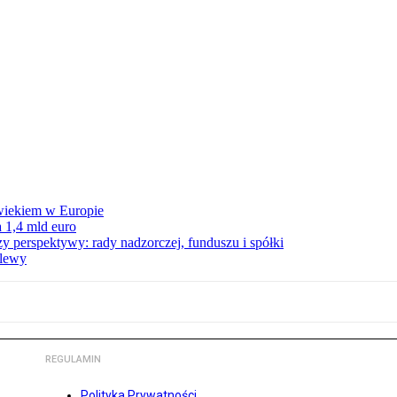
wiekiem w Europie
 1,4 mld euro
zy perspektywy: rady nadzorczej, funduszu i spółki
elewy
REGULAMIN
Polityka Prywatności