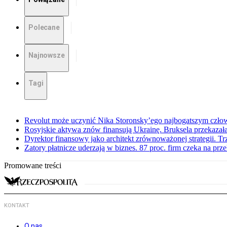
Polecane
Najnowsze
Tagi
Revolut może uczynić Nika Storonsky’ego najbogatszym czło
Rosyjskie aktywa znów finansują Ukrainę. Bruksela przekazała
Dyrektor finansowy jako architekt zrównoważonej strategii. Tr
Zatory płatnicze uderzają w biznes. 87 proc. firm czeka na prz
Promowane treści
KONTAKT
O nas