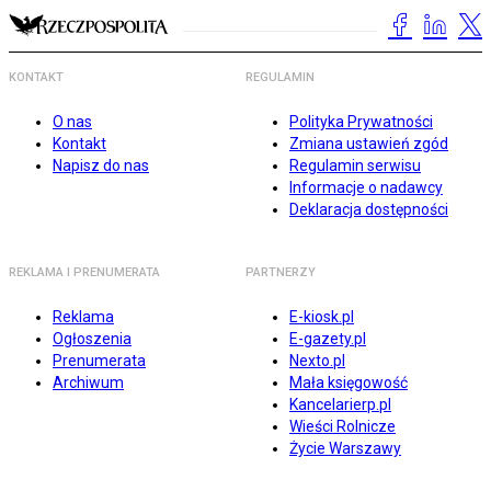
KONTAKT
REGULAMIN
O nas
Polityka Prywatności
Kontakt
Zmiana ustawień zgód
Napisz do nas
Regulamin serwisu
Informacje o nadawcy
Deklaracja dostępności
REKLAMA I PRENUMERATA
PARTNERZY
Reklama
E-kiosk.pl
Ogłoszenia
E-gazety.pl
Prenumerata
Nexto.pl
Archiwum
Mała księgowość
Kancelarierp.pl
Wieści Rolnicze
Życie Warszawy