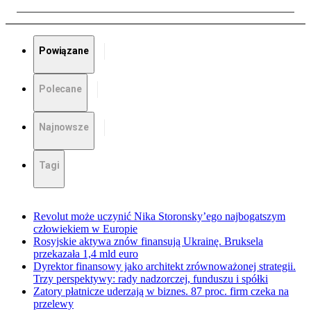
Powiązane
Polecane
Najnowsze
Tagi
Revolut może uczynić Nika Storonsky’ego najbogatszym
człowiekiem w Europie
Rosyjskie aktywa znów finansują Ukrainę. Bruksela
przekazała 1,4 mld euro
Dyrektor finansowy jako architekt zrównoważonej strategii.
Trzy perspektywy: rady nadzorczej, funduszu i spółki
Zatory płatnicze uderzają w biznes. 87 proc. firm czeka na
przelewy