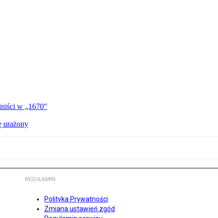
iniści w „1670"
ę urażony
REGULAMIN
Polityka Prywatności
Zmiana ustawień zgód