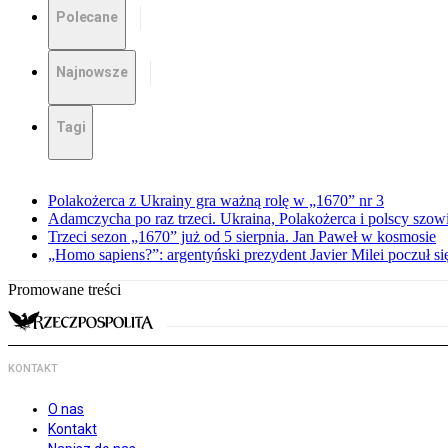
Polecane
Najnowsze
Tagi
Polakożerca z Ukrainy gra ważną rolę w „1670” nr 3
Adamczycha po raz trzeci. Ukraina, Polakożerca i polscy szow
Trzeci sezon „1670” już od 5 sierpnia. Jan Paweł w kosmosie
„Homo sapiens?”: argentyński prezydent Javier Milei poczuł si
Promowane treści
KONTAKT
O nas
Kontakt