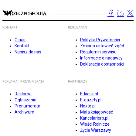
KONTAKT
REGULAMIN
O nas
Polityka Prywatności
Kontakt
Zmiana ustawień zgód
Napisz do nas
Regulamin serwisu
Informacje o nadawcy
Deklaracja dostępności
REKLAMA I PRENUMERATA
PARTNERZY
Reklama
E-kiosk.pl
Ogłoszenia
E-gazety.pl
Prenumerata
Nexto.pl
Archiwum
Mała księgowość
Kancelarierp.pl
Wieści Rolnicze
Życie Warszawy