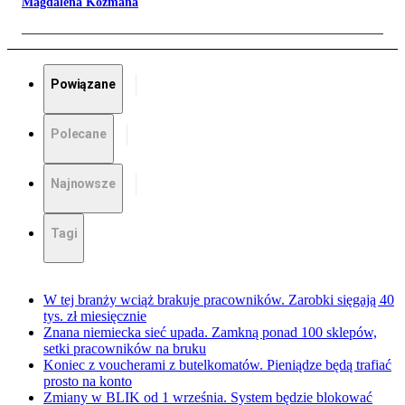
Magdalena Kozmana
Powiązane
Polecane
Najnowsze
Tagi
W tej branży wciąż brakuje pracowników. Zarobki sięgają 40
tys. zł miesięcznie
Znana niemiecka sieć upada. Zamkną ponad 100 sklepów,
setki pracowników na bruku
Koniec z voucherami z butelkomatów. Pieniądze będą trafiać
prosto na konto
Zmiany w BLIK od 1 września. System będzie blokować