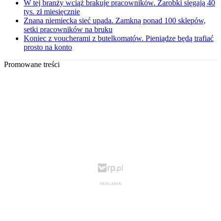
W tej branży wciąż brakuje pracowników. Zarobki sięgają 40
tys. zł miesięcznie
Znana niemiecka sieć upada. Zamkną ponad 100 sklepów,
setki pracowników na bruku
Koniec z voucherami z butelkomatów. Pieniądze będą trafiać
prosto na konto
Promowane treści