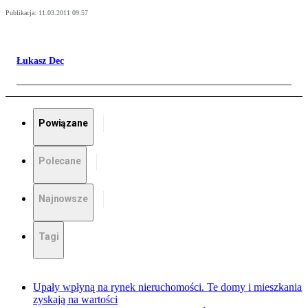
Publikacja:
11.03.2011 09:57
Łukasz Dec
Powiązane
Polecane
Najnowsze
Tagi
Upały wpłyną na rynek nieruchomości. Te domy i mieszkania
zyskają na wartości