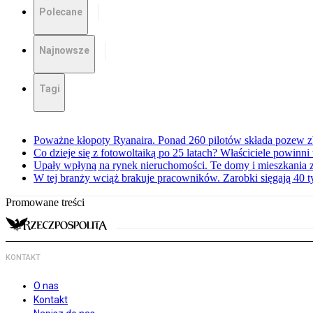
Polecane
Najnowsze
Tagi
Poważne kłopoty Ryanaira. Ponad 260 pilotów składa pozew 
Co dzieje się z fotowoltaiką po 25 latach? Właściciele powinni
Upały wpłyną na rynek nieruchomości. Te domy i mieszkania z
W tej branży wciąż brakuje pracowników. Zarobki sięgają 40 ty
Promowane treści
KONTAKT
O nas
Kontakt