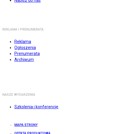
Napisz do nas
REKLAMA I PRENUMERATA
Reklama
Ogłoszenia
Prenumerata
Archiwum
NASZE WYDARZENIA
Szkolenia i konferencje
MAPA STRONY
OFERTA PRODUKTOWA