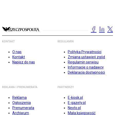
KONTAKT
REGULAMIN
O nas
Polityka Prywatności
Kontakt
Zmiana ustawień zgód
Napisz do nas
Regulamin serwisu
Informacje o nadawcy
Deklaracja dostępności
REKLAMA I PRENUMERATA
PARTNERZY
Reklama
E-kiosk.pl
Ogłoszenia
E-gazety.pl
Prenumerata
Nexto.pl
Archiwum
Mała księgowość