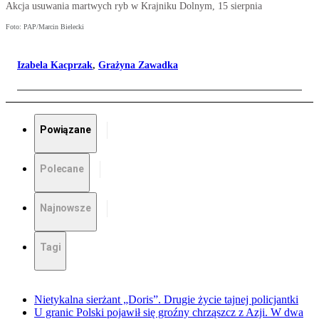
Akcja usuwania martwych ryb w Krajniku Dolnym, 15 sierpnia
Foto: PAP/Marcin Bielecki
Izabela Kacprzak
,
Grażyna Zawadka
Powiązane
Polecane
Najnowsze
Tagi
Nietykalna sierżant „Doris”. Drugie życie tajnej policjantki
U granic Polski pojawił się groźny chrząszcz z Azji. W dwa