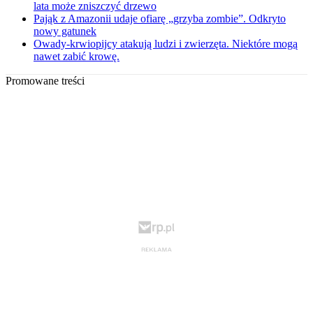
lata może zniszczyć drzewo
Pająk z Amazonii udaje ofiarę „grzyba zombie”. Odkryto
nowy gatunek
Owady-krwiopijcy atakują ludzi i zwierzęta. Niektóre mogą
nawet zabić krowę.
Promowane treści