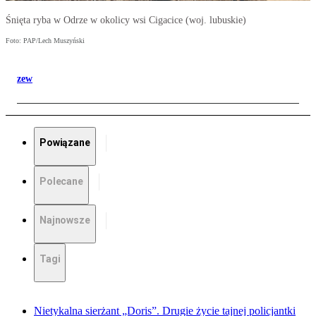
Śnięta ryba w Odrze w okolicy wsi Cigacice (woj. lubuskie)
Foto: PAP/Lech Muszyński
zew
Powiązane
Polecane
Najnowsze
Tagi
Nietykalna sierżant „Doris”. Drugie życie tajnej policjantki