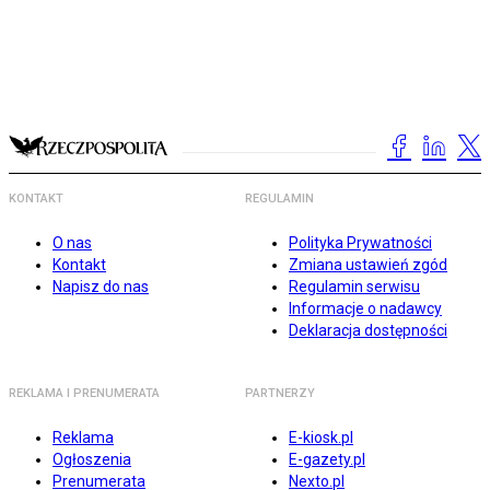
KONTAKT
REGULAMIN
O nas
Polityka Prywatności
Kontakt
Zmiana ustawień zgód
Napisz do nas
Regulamin serwisu
Informacje o nadawcy
Deklaracja dostępności
REKLAMA I PRENUMERATA
PARTNERZY
Reklama
E-kiosk.pl
Ogłoszenia
E-gazety.pl
Prenumerata
Nexto.pl