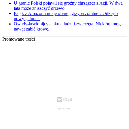
U granic Polski pojawił się groźny chrząszcz z Azji. W dwa
lata może zniszczyć drzewo
Pająk z Amazonii udaje ofiarę „grzyba zombie”. Odkryto
nowy gatunek
Owady-krwiopijcy atakują ludzi i zwierzęta. Niektóre mogą
nawet zabić krowę.
Promowane treści