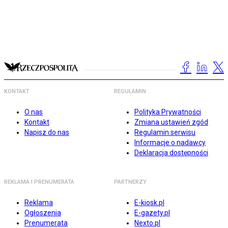
KONTAKT
REGULAMIN
O nas
Polityka Prywatności
Kontakt
Zmiana ustawień zgód
Napisz do nas
Regulamin serwisu
Informacje o nadawcy
Deklaracja dostępności
REKLAMA I PRENUMERATA
PARTNERZY
Reklama
E-kiosk.pl
Ogłoszenia
E-gazety.pl
Prenumerata
Nexto.pl