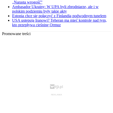
„Narasta wrogość”
Ambasador Ukrainy: W UPA byli zbrodniarze, ale i w
polskim podziemiu były takie akty
Estonia chce się połączyć z Finlandią podwodnym tunelem
USA ustępują Iranowi? Teheran ma mieć kontrolę nad tym,
kto przepływa cieśninę Ormuz
Promowane treści