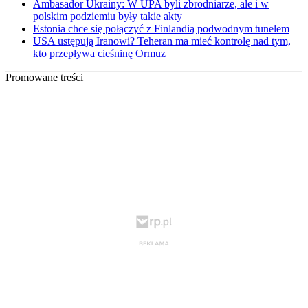
Ambasador Ukrainy: W UPA byli zbrodniarze, ale i w
polskim podziemiu były takie akty
Estonia chce się połączyć z Finlandią podwodnym tunelem
USA ustępują Iranowi? Teheran ma mieć kontrolę nad tym,
kto przepływa cieśninę Ormuz
Promowane treści