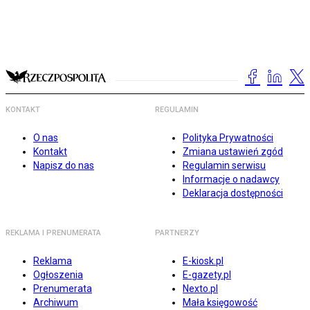
KONTAKT
REGULAMIN
O nas
Polityka Prywatności
Kontakt
Zmiana ustawień zgód
Napisz do nas
Regulamin serwisu
Informacje o nadawcy
Deklaracja dostępności
REKLAMA I PRENUMERATA
PARTNERZY
Reklama
E-kiosk.pl
Ogłoszenia
E-gazety.pl
Prenumerata
Nexto.pl
Archiwum
Mała księgowość