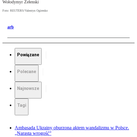
Wołodymyr Zełenski
Foto: REUTERS/Valentyn Ogirenko
arb
Powiązane
Polecane
Najnowsze
Tagi
Ambasada Ukrainy oburzona aktem wandalizmu w Polsce.
„Narasta wrogość”