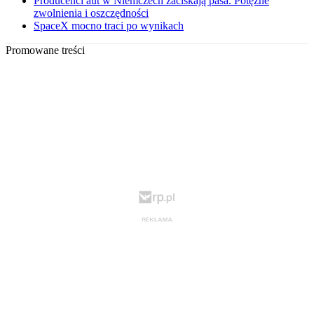
Producenci aut w Niemczech zaciskają pasa. Potężne
zwolnienia i oszczędności
SpaceX mocno traci po wynikach
Promowane treści