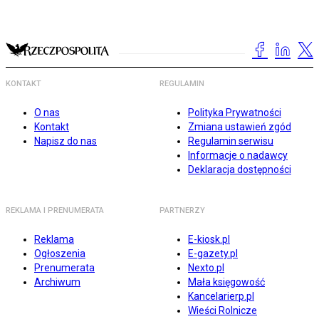
KONTAKT
REGULAMIN
O nas
Polityka Prywatności
Kontakt
Zmiana ustawień zgód
Napisz do nas
Regulamin serwisu
Informacje o nadawcy
Deklaracja dostępności
REKLAMA I PRENUMERATA
PARTNERZY
Reklama
E-kiosk.pl
Ogłoszenia
E-gazety.pl
Prenumerata
Nexto.pl
Archiwum
Mała księgowość
Kancelarierp.pl
Wieści Rolnicze