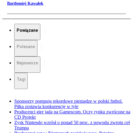
Bartłomiej Kawałek
Powiązane
Polecane
Najnowsze
Tagi
Sponsorzy pompują rekordowe pieniądze w polski futbol.
Piłka zostawia konkurencję w tyle
Producenci gier jadą na Gamescom. Oczy rynku zwrócone na
CD Projekt
Zysk Nintendo wzrósł o ponad 50 proc. z powodu zwrotu ceł
Trumpa