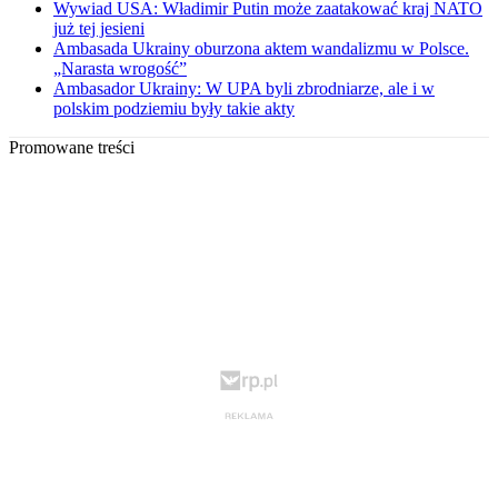
Wywiad USA: Władimir Putin może zaatakować kraj NATO
już tej jesieni
Ambasada Ukrainy oburzona aktem wandalizmu w Polsce.
„Narasta wrogość”
Ambasador Ukrainy: W UPA byli zbrodniarze, ale i w
polskim podziemiu były takie akty
Promowane treści