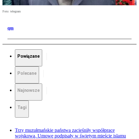
Foto: telegram
qm
Powiązane
Polecane
Najnowsze
Tagi
Trzy muzułmańskie państwa zacieśniły współpracę
wojskową. Umowę podpisały w świętym mieście islamu