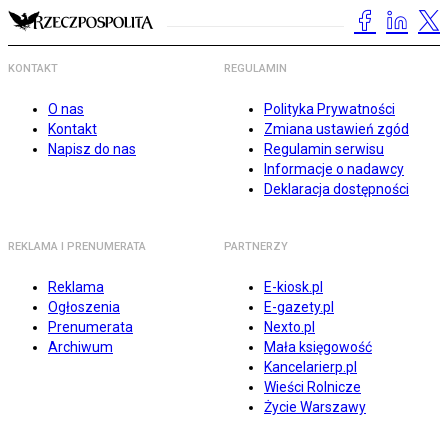
KONTAKT
REGULAMIN
O nas
Polityka Prywatności
Kontakt
Zmiana ustawień zgód
Napisz do nas
Regulamin serwisu
Informacje o nadawcy
Deklaracja dostępności
REKLAMA I PRENUMERATA
PARTNERZY
Reklama
E-kiosk.pl
Ogłoszenia
E-gazety.pl
Prenumerata
Nexto.pl
Archiwum
Mała księgowość
Kancelarierp.pl
Wieści Rolnicze
Życie Warszawy