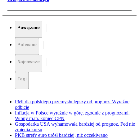
Powiązane
Polecane
Najnowsze
Tagi
PMI dla polskiego przemysłu lepszy od prognoz. Wyraźne
odbicie
Inflacja w Polsce wyraźnie w górę, zgodnie z prognozami.
Winny m.in. koniec CPN
Gospodarka USA wyhamowała bardziej od prognoz. Fed nie
zmienia kursu
PKB strefy euro urósł bardziej, niż oczekiwano