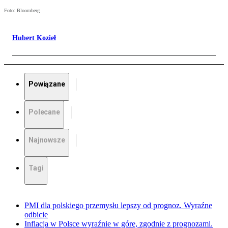
Foto: Bloomberg
Hubert Kozieł
Powiązane
Polecane
Najnowsze
Tagi
PMI dla polskiego przemysłu lepszy od prognoz. Wyraźne
odbicie
Inflacja w Polsce wyraźnie w górę, zgodnie z prognozami.