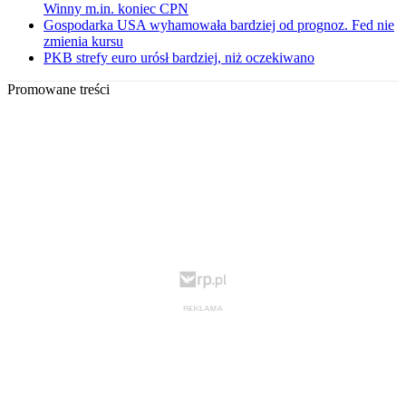
Winny m.in. koniec CPN
Gospodarka USA wyhamowała bardziej od prognoz. Fed nie
zmienia kursu
PKB strefy euro urósł bardziej, niż oczekiwano
Promowane treści