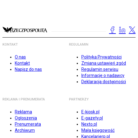
KONTAKT
REGULAMIN
O nas
Polityka Prywatności
Kontakt
Zmiana ustawień zgód
Napisz do nas
Regulamin serwisu
Informacje o nadawcy
Deklaracja dostępności
REKLAMA I PRENUMERATA
PARTNERZY
Reklama
E-kiosk.pl
Ogłoszenia
E-gazety.pl
Prenumerata
Nexto.pl
Archiwum
Mała księgowość
Kancelarierp.pl