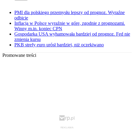
PMI dla polskiego przemysłu lepszy od prognoz. Wyraźne
odbicie
Inflacja w Polsce wyraźnie w górę, zgodnie z prognozami.
Winny m.in. koniec CPN
Gospodarka USA wyhamowała bardziej od prognoz. Fed nie
zmienia kursu
PKB strefy euro urósł bardziej, niż oczekiwano
Promowane treści