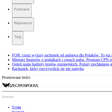
Polecane
Najnowsze
Tagi
FOR: coraz wyższy rachunek od państwa dla Polaków. To już p
Minister finansów o podatkach i cenach paliw. Program CPN 
Ogień spala budżety krajów europejskich. Pożary pochłaniają 
Rachunek, który rzeczywiście się nie zamyka
Promowane treści
KONTAKT
O nas