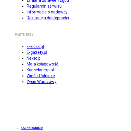
Zmiana ustawień zgód
Regulamin serwisu
Informacje o nadawcy
Deklaracja dostępności
PARTNERZY
E-kiosk.pl
E-gazety.pl
Nexto.pl
Mała księgowość
Kancelarierp.pl
Wieści Rolnicze
Życie Warszawy
KALENDARIUM