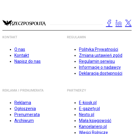
KONTAKT
REGULAMIN
O nas
Polityka Prywatności
Kontakt
Zmiana ustawień zgód
Napisz do nas
Regulamin serwisu
Informacje o nadawcy
Deklaracja dostępności
REKLAMA I PRENUMERATA
PARTNERZY
Reklama
E-kiosk.pl
Ogłoszenia
E-gazety.pl
Prenumerata
Nexto.pl
Archiwum
Mała księgowość
Kancelarierp.pl
Wieści Rolnicze