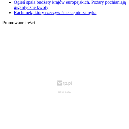
Ogień spala budżety krajów europejskich. Pożary pochłaniają
gigantyczne kwoty
Rachunek, który rzeczywiście się nie zamyka
Promowane treści