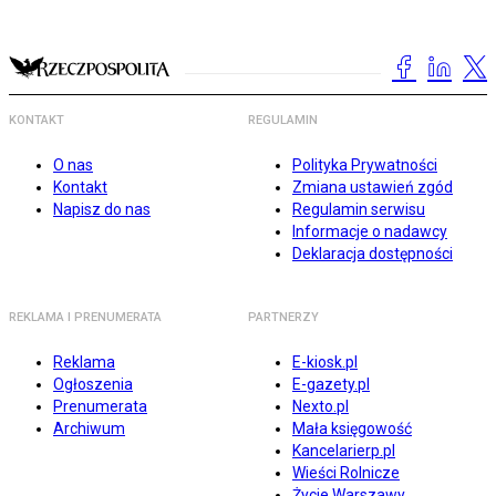
KONTAKT
REGULAMIN
O nas
Polityka Prywatności
Kontakt
Zmiana ustawień zgód
Napisz do nas
Regulamin serwisu
Informacje o nadawcy
Deklaracja dostępności
REKLAMA I PRENUMERATA
PARTNERZY
Reklama
E-kiosk.pl
Ogłoszenia
E-gazety.pl
Prenumerata
Nexto.pl
Archiwum
Mała księgowość
Kancelarierp.pl
Wieści Rolnicze
Życie Warszawy