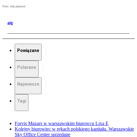
Foto: mat.prasowe
aig
Powiązane
Polecane
Najnowsze
Tagi
Forvis Mazars w warszawskim biurowcu Lixa E
Kolejny biurowiec w rękach polskiego kapitału. Warszawskie
Sky Office Center sprzedane