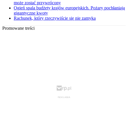
może zostać przywrócony
Ogień spala budżety krajów europejskich. Pożary pochłaniają
gigantyczne kwoty
Rachunek, który rzeczywiście się nie zamyka
Promowane treści