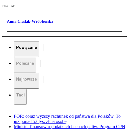
Foto: PAP
Anna Cieślak-Wróblewska
Powiązane
Polecane
Najnowsze
Tagi
FOR: coraz wyższy rachunek od państwa dla Polaków. To
już ponad 53 tys. zł na osobę
Minister finansów o podatkach i cenach paliw. Program CPN