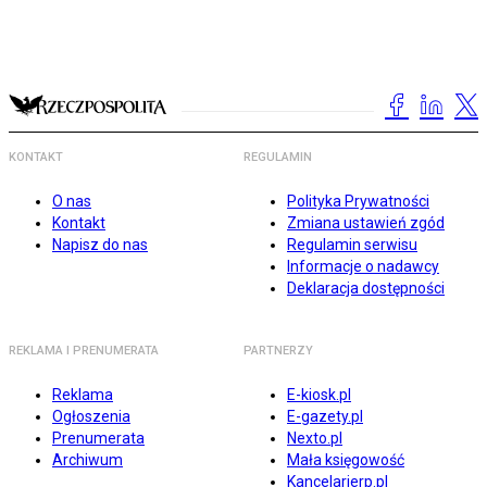
KONTAKT
REGULAMIN
O nas
Polityka Prywatności
Kontakt
Zmiana ustawień zgód
Napisz do nas
Regulamin serwisu
Informacje o nadawcy
Deklaracja dostępności
REKLAMA I PRENUMERATA
PARTNERZY
Reklama
E-kiosk.pl
Ogłoszenia
E-gazety.pl
Prenumerata
Nexto.pl
Archiwum
Mała księgowość
Kancelarierp.pl