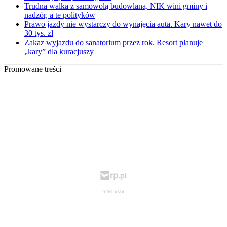
Trudna walka z samowolą budowlaną. NIK wini gminy i
nadzór, a te polityków
Prawo jazdy nie wystarczy do wynajęcia auta. Kary nawet do
30 tys. zł
Zakaz wyjazdu do sanatorium przez rok. Resort planuje
„kary” dla kuracjuszy
Promowane treści