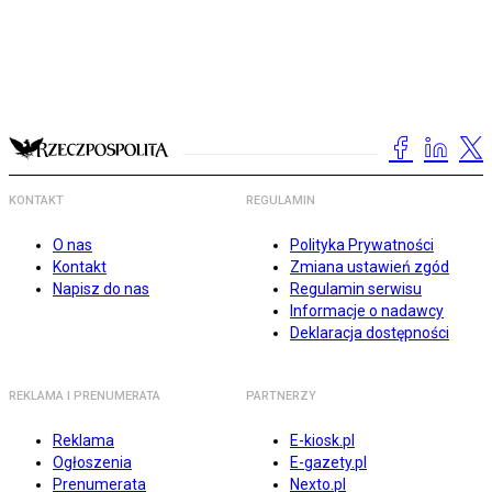
KONTAKT
REGULAMIN
O nas
Polityka Prywatności
Kontakt
Zmiana ustawień zgód
Napisz do nas
Regulamin serwisu
Informacje o nadawcy
Deklaracja dostępności
REKLAMA I PRENUMERATA
PARTNERZY
Reklama
E-kiosk.pl
Ogłoszenia
E-gazety.pl
Prenumerata
Nexto.pl