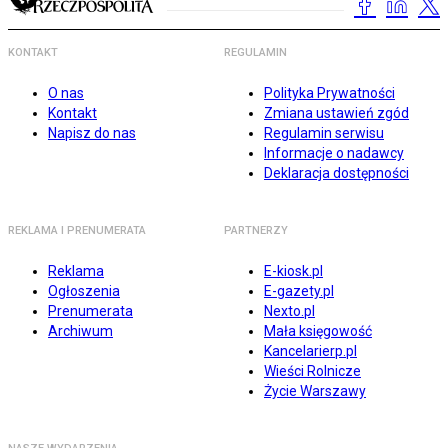
KONTAKT
REGULAMIN
O nas
Polityka Prywatności
Kontakt
Zmiana ustawień zgód
Napisz do nas
Regulamin serwisu
Informacje o nadawcy
Deklaracja dostępności
REKLAMA I PRENUMERATA
PARTNERZY
Reklama
E-kiosk.pl
Ogłoszenia
E-gazety.pl
Prenumerata
Nexto.pl
Archiwum
Mała księgowość
Kancelarierp.pl
Wieści Rolnicze
Życie Warszawy