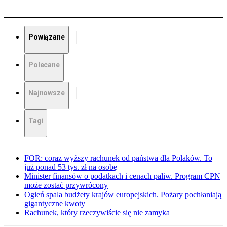
Powiązane
Polecane
Najnowsze
Tagi
FOR: coraz wyższy rachunek od państwa dla Polaków. To
już ponad 53 tys. zł na osobę
Minister finansów o podatkach i cenach paliw. Program CPN
może zostać przywrócony
Ogień spala budżety krajów europejskich. Pożary pochłaniają
gigantyczne kwoty
Rachunek, który rzeczywiście się nie zamyka