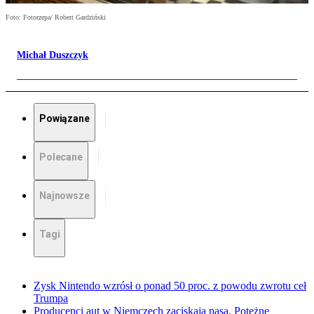
Foto: Fotorzepa/ Robert Gardziński
Michał Duszczyk
Powiązane
Polecane
Najnowsze
Tagi
Zysk Nintendo wzrósł o ponad 50 proc. z powodu zwrotu ceł
Trumpa
Producenci aut w Niemczech zaciskają pasa. Potężne