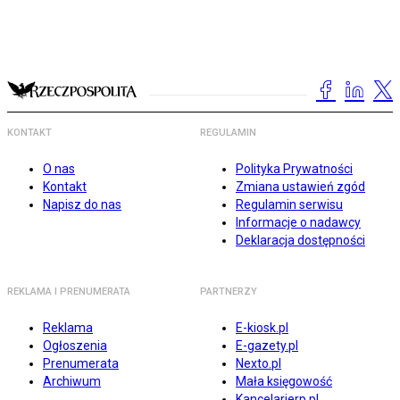
KONTAKT
REGULAMIN
O nas
Polityka Prywatności
Kontakt
Zmiana ustawień zgód
Napisz do nas
Regulamin serwisu
Informacje o nadawcy
Deklaracja dostępności
REKLAMA I PRENUMERATA
PARTNERZY
Reklama
E-kiosk.pl
Ogłoszenia
E-gazety.pl
Prenumerata
Nexto.pl
Archiwum
Mała księgowość
Kancelarierp.pl