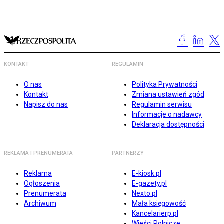
KONTAKT
REGULAMIN
O nas
Polityka Prywatności
Kontakt
Zmiana ustawień zgód
Napisz do nas
Regulamin serwisu
Informacje o nadawcy
Deklaracja dostępności
REKLAMA I PRENUMERATA
PARTNERZY
Reklama
E-kiosk.pl
Ogłoszenia
E-gazety.pl
Prenumerata
Nexto.pl
Archiwum
Mała księgowość
Kancelarierp.pl
Wieści Rolnicze