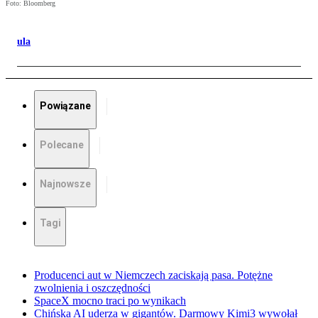
Foto: Bloomberg
ula
Powiązane
Polecane
Najnowsze
Tagi
Producenci aut w Niemczech zaciskają pasa. Potężne
zwolnienia i oszczędności
SpaceX mocno traci po wynikach
Chińska AI uderza w gigantów. Darmowy Kimi3 wywołał