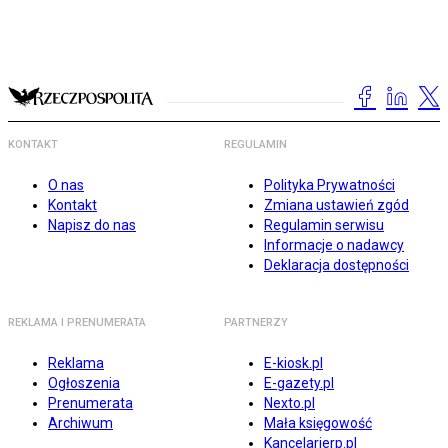
KONTAKT
REGULAMIN
O nas
Polityka Prywatności
Kontakt
Zmiana ustawień zgód
Napisz do nas
Regulamin serwisu
Informacje o nadawcy
Deklaracja dostępności
REKLAMA I PRENUMERATA
PARTNERZY
Reklama
E-kiosk.pl
Ogłoszenia
E-gazety.pl
Prenumerata
Nexto.pl
Archiwum
Mała księgowość
Kancelarierp.pl