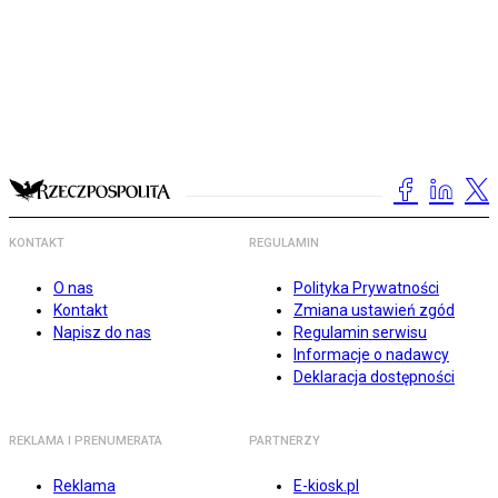
KONTAKT
REGULAMIN
O nas
Polityka Prywatności
Kontakt
Zmiana ustawień zgód
Napisz do nas
Regulamin serwisu
Informacje o nadawcy
Deklaracja dostępności
REKLAMA I PRENUMERATA
PARTNERZY
Reklama
E-kiosk.pl