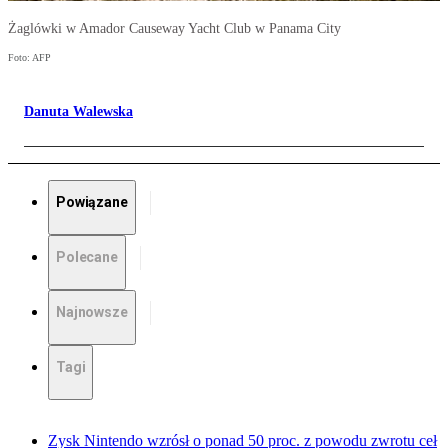
Żaglówki w Amador Causeway Yacht Club w Panama City
Foto: AFP
Danuta Walewska
Powiązane
Polecane
Najnowsze
Tagi
Zysk Nintendo wzrósł o ponad 50 proc. z powodu zwrotu ceł