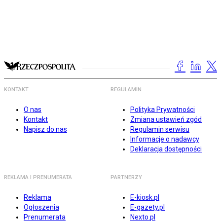
KONTAKT
REGULAMIN
O nas
Polityka Prywatności
Kontakt
Zmiana ustawień zgód
Napisz do nas
Regulamin serwisu
Informacje o nadawcy
Deklaracja dostępności
REKLAMA I PRENUMERATA
PARTNERZY
Reklama
E-kiosk.pl
Ogłoszenia
E-gazety.pl
Prenumerata
Nexto.pl