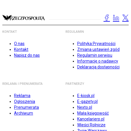
KONTAKT
REGULAMIN
O nas
Polityka Prywatności
Kontakt
Zmiana ustawień zgód
Napisz do nas
Regulamin serwisu
Informacje o nadawcy
Deklaracja dostępności
REKLAMA I PRENUMERATA
PARTNERZY
Reklama
E-kiosk.pl
Ogłoszenia
E-gazety.pl
Prenumerata
Nexto.pl
Archiwum
Mała księgowość
Kancelarierp.pl
Wieści Rolnicze
Życie Warszawy