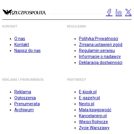
KONTAKT
REGULAMIN
O nas
Polityka Prywatności
Kontakt
Zmiana ustawień zgód
Napisz do nas
Regulamin serwisu
Informacje o nadawcy
Deklaracja dostępności
REKLAMA I PRENUMERATA
PARTNERZY
Reklama
E-kiosk.pl
Ogłoszenia
E-gazety.pl
Prenumerata
Nexto.pl
Archiwum
Mała księgowość
Kancelarierp.pl
Wieści Rolnicze
Życie Warszawy