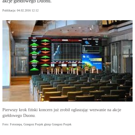
akcje giełdowego Duonu.
Publikacja:
04.02.2016 12:12
Pierwszy krok fiński koncern już zrobił ogłaszając wezwanie na akcje
giełdowego Duonu.
Foto: Fotorzepa, Grzegorz Psujek gkmp Grzegorz Psujek