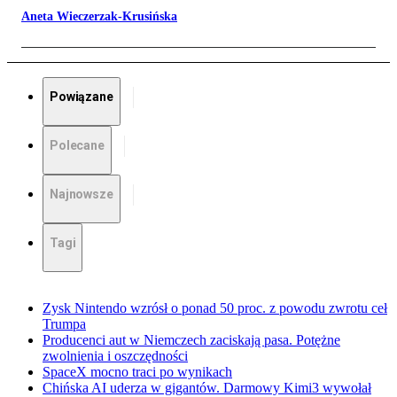
Aneta Wieczerzak-Krusińska
Powiązane
Polecane
Najnowsze
Tagi
Zysk Nintendo wzrósł o ponad 50 proc. z powodu zwrotu ceł
Trumpa
Producenci aut w Niemczech zaciskają pasa. Potężne
zwolnienia i oszczędności
SpaceX mocno traci po wynikach
Chińska AI uderza w gigantów. Darmowy Kimi3 wywołał