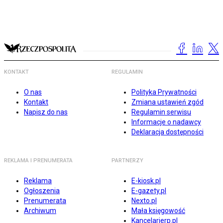
KONTAKT
REGULAMIN
O nas
Polityka Prywatności
Kontakt
Zmiana ustawień zgód
Napisz do nas
Regulamin serwisu
Informacje o nadawcy
Deklaracja dostępności
REKLAMA I PRENUMERATA
PARTNERZY
Reklama
E-kiosk.pl
Ogłoszenia
E-gazety.pl
Prenumerata
Nexto.pl
Archiwum
Mała księgowość
Kancelarierp.pl