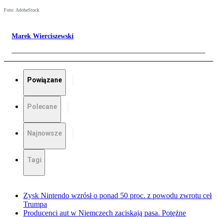
Foto: AdobeStock
Marek Wierciszewski
Powiązane
Polecane
Najnowsze
Tagi
Zysk Nintendo wzrósł o ponad 50 proc. z powodu zwrotu ceł
Trumpa
Producenci aut w Niemczech zaciskają pasa. Potężne