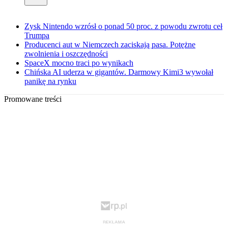
Zysk Nintendo wzrósł o ponad 50 proc. z powodu zwrotu ceł
Trumpa
Producenci aut w Niemczech zaciskają pasa. Potężne
zwolnienia i oszczędności
SpaceX mocno traci po wynikach
Chińska AI uderza w gigantów. Darmowy Kimi3 wywołał
panikę na rynku
Promowane treści