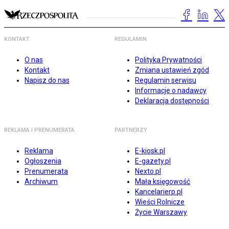
KONTAKT
REGULAMIN
O nas
Polityka Prywatności
Kontakt
Zmiana ustawień zgód
Napisz do nas
Regulamin serwisu
Informacje o nadawcy
Deklaracja dostępności
REKLAMA I PRENUMERATA
PARTNERZY
Reklama
E-kiosk.pl
Ogłoszenia
E-gazety.pl
Prenumerata
Nexto.pl
Archiwum
Mała księgowość
Kancelarierp.pl
Wieści Rolnicze
Życie Warszawy