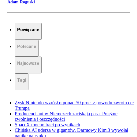
Adam Roguski
Powiązane
Polecane
Najnowsze
Tagi
Zysk Nintendo wzrósł o ponad 50 proc. z powodu zwrotu ceł
Trumpa
Producenci aut w Niemczech zaciskają pasa. Potężne
zwolnienia i oszczędności
SpaceX mocno traci po wynikach
Chińska AI uderza w gigantów. Darmowy Kimi3 wywołał
panikę na rynku