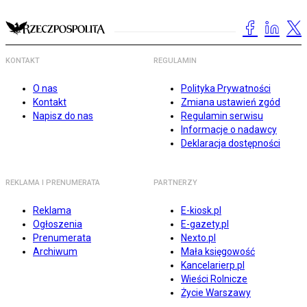
KONTAKT
REGULAMIN
O nas
Polityka Prywatności
Kontakt
Zmiana ustawień zgód
Napisz do nas
Regulamin serwisu
Informacje o nadawcy
Deklaracja dostępności
REKLAMA I PRENUMERATA
PARTNERZY
Reklama
E-kiosk.pl
Ogłoszenia
E-gazety.pl
Prenumerata
Nexto.pl
Archiwum
Mała księgowość
Kancelarierp.pl
Wieści Rolnicze
Życie Warszawy