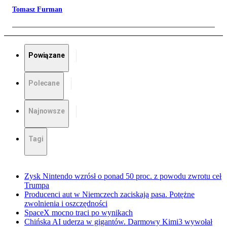
Tomasz Furman
Powiązane
Polecane
Najnowsze
Tagi
Zysk Nintendo wzrósł o ponad 50 proc. z powodu zwrotu ceł
Trumpa
Producenci aut w Niemczech zaciskają pasa. Potężne
zwolnienia i oszczędności
SpaceX mocno traci po wynikach
Chińska AI uderza w gigantów. Darmowy Kimi3 wywołał