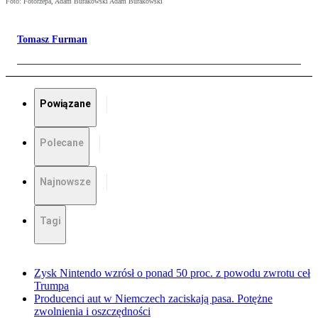
Foto: Fotorzepa, Adam Burakowski Adam Burakowski
Tomasz Furman
Powiązane
Polecane
Najnowsze
Tagi
Zysk Nintendo wzrósł o ponad 50 proc. z powodu zwrotu ceł
Trumpa
Producenci aut w Niemczech zaciskają pasa. Potężne
zwolnienia i oszczędności