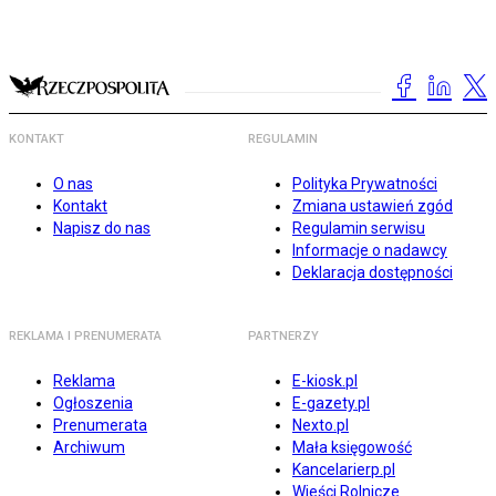
KONTAKT
REGULAMIN
O nas
Polityka Prywatności
Kontakt
Zmiana ustawień zgód
Napisz do nas
Regulamin serwisu
Informacje o nadawcy
Deklaracja dostępności
REKLAMA I PRENUMERATA
PARTNERZY
Reklama
E-kiosk.pl
Ogłoszenia
E-gazety.pl
Prenumerata
Nexto.pl
Archiwum
Mała księgowość
Kancelarierp.pl
Wieści Rolnicze