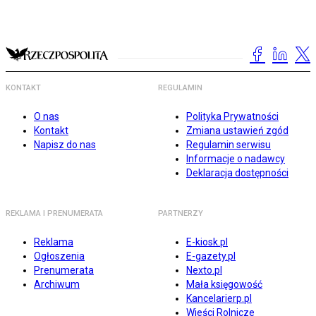
KONTAKT
REGULAMIN
O nas
Polityka Prywatności
Kontakt
Zmiana ustawień zgód
Napisz do nas
Regulamin serwisu
Informacje o nadawcy
Deklaracja dostępności
REKLAMA I PRENUMERATA
PARTNERZY
Reklama
E-kiosk.pl
Ogłoszenia
E-gazety.pl
Prenumerata
Nexto.pl
Archiwum
Mała księgowość
Kancelarierp.pl
Wieści Rolnicze