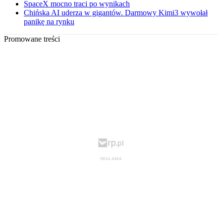
SpaceX mocno traci po wynikach
Chińska AI uderza w gigantów. Darmowy Kimi3 wywołał
panikę na rynku
Promowane treści