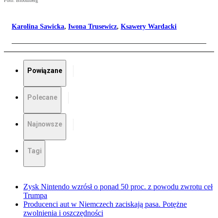
Foto: Bloomberg
Karolina Sawicka
,
Iwona Trusewicz
,
Ksawery Wardacki
Powiązane
Polecane
Najnowsze
Tagi
Zysk Nintendo wzrósł o ponad 50 proc. z powodu zwrotu ceł
Trumpa
Producenci aut w Niemczech zaciskają pasa. Potężne
zwolnienia i oszczędności