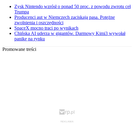
Zysk Nintendo wzrósł o ponad 50 proc. z powodu zwrotu ceł
Trumpa
Producenci aut w Niemczech zaciskają pasa. Potężne
zwolnienia i oszczędności
SpaceX mocno traci po wynikach
Chińska AI uderza w gigantów. Darmowy Kimi3 wywołał
panikę na rynku
Promowane treści