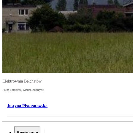
Elektrownia Bełchatów
Foto: Fotorzepa, Marian Zubrzycki
Justyna Piszczatowska
Powiązane