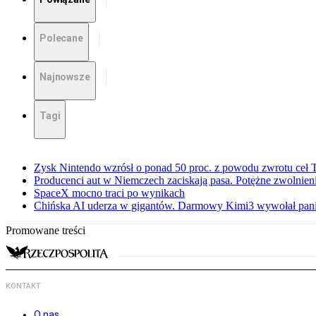
Polecane
Najnowsze
Tagi
Zysk Nintendo wzrósł o ponad 50 proc. z powodu zwrotu ceł
Producenci aut w Niemczech zaciskają pasa. Potężne zwolnieni
SpaceX mocno traci po wynikach
Chińska AI uderza w gigantów. Darmowy Kimi3 wywołał pani
Promowane treści
KONTAKT
O nas