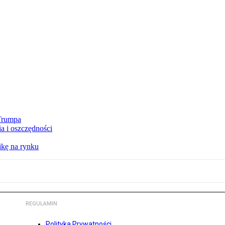
 Trumpa
a i oszczędności
kę na rynku
REGULAMIN
Polityka Prywatności