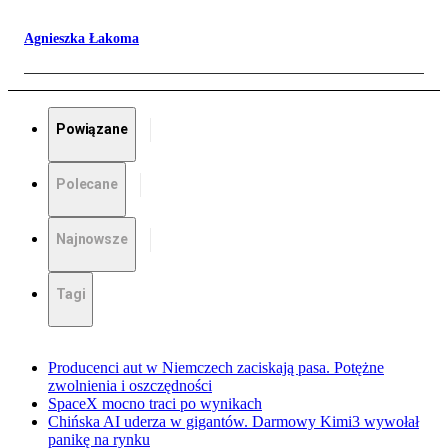
Agnieszka Łakoma
Powiązane
Polecane
Najnowsze
Tagi
Producenci aut w Niemczech zaciskają pasa. Potężne
zwolnienia i oszczędności
SpaceX mocno traci po wynikach
Chińska AI uderza w gigantów. Darmowy Kimi3 wywołał
panikę na rynku