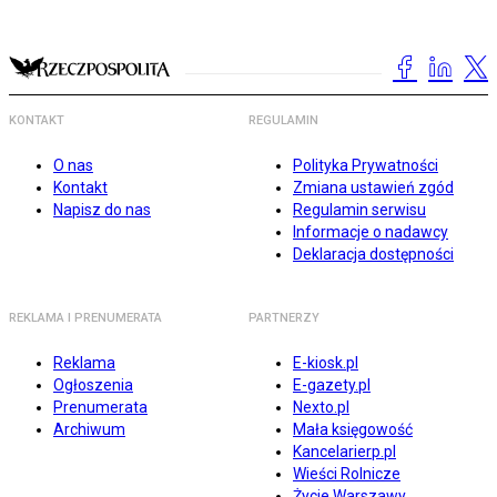
KONTAKT
REGULAMIN
O nas
Polityka Prywatności
Kontakt
Zmiana ustawień zgód
Napisz do nas
Regulamin serwisu
Informacje o nadawcy
Deklaracja dostępności
REKLAMA I PRENUMERATA
PARTNERZY
Reklama
E-kiosk.pl
Ogłoszenia
E-gazety.pl
Prenumerata
Nexto.pl
Archiwum
Mała księgowość
Kancelarierp.pl
Wieści Rolnicze
Życie Warszawy