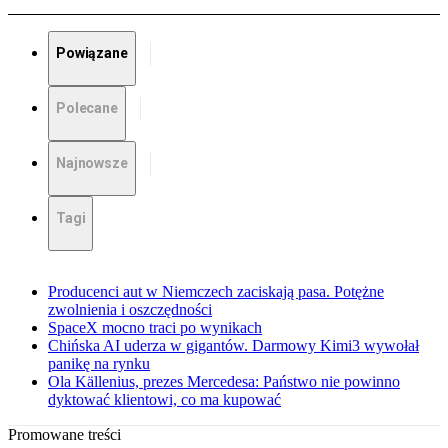
Powiązane
Polecane
Najnowsze
Tagi
Producenci aut w Niemczech zaciskają pasa. Potężne
zwolnienia i oszczędności
SpaceX mocno traci po wynikach
Chińska AI uderza w gigantów. Darmowy Kimi3 wywołał
panikę na rynku
Ola Källenius, prezes Mercedesa: Państwo nie powinno
dyktować klientowi, co ma kupować
Promowane treści