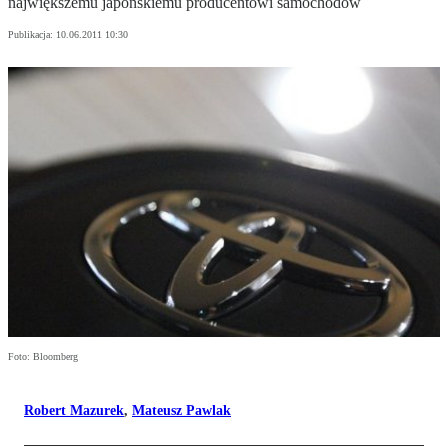
największemu japońskiemu producentowi samochodów
Publikacja:
10.06.2011 10:30
Foto: Bloomberg
Robert Mazurek
,
Mateusz Pawlak