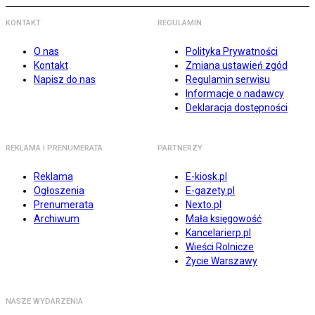
KONTAKT
REGULAMIN
O nas
Polityka Prywatności
Kontakt
Zmiana ustawień zgód
Napisz do nas
Regulamin serwisu
Informacje o nadawcy
Deklaracja dostępności
REKLAMA I PRENUMERATA
PARTNERZY
Reklama
E-kiosk.pl
Ogłoszenia
E-gazety.pl
Prenumerata
Nexto.pl
Archiwum
Mała księgowość
Kancelarierp.pl
Wieści Rolnicze
Życie Warszawy
NASZE WYDARZENIA