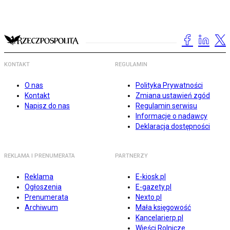
KONTAKT
REGULAMIN
O nas
Polityka Prywatności
Kontakt
Zmiana ustawień zgód
Napisz do nas
Regulamin serwisu
Informacje o nadawcy
Deklaracja dostępności
REKLAMA I PRENUMERATA
PARTNERZY
Reklama
E-kiosk.pl
Ogłoszenia
E-gazety.pl
Prenumerata
Nexto.pl
Archiwum
Mała księgowość
Kancelarierp.pl
Wieści Rolnicze