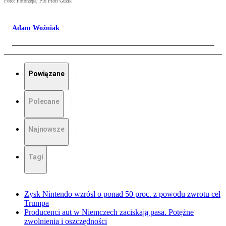
Foto: Fotorzepa, Pio Piotr Guzik
Adam Woźniak
Powiązane
Polecane
Najnowsze
Tagi
Zysk Nintendo wzrósł o ponad 50 proc. z powodu zwrotu ceł
Trumpa
Producenci aut w Niemczech zaciskają pasa. Potężne
zwolnienia i oszczędności