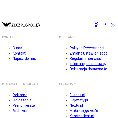
KONTAKT
REGULAMIN
O nas
Polityka Prywatności
Kontakt
Zmiana ustawień zgód
Napisz do nas
Regulamin serwisu
Informacje o nadawcy
Deklaracja dostępności
REKLAMA I PRENUMERATA
PARTNERZY
Reklama
E-kiosk.pl
Ogłoszenia
E-gazety.pl
Prenumerata
Nexto.pl
Archiwum
Mała księgowość
Kancelarierp.pl