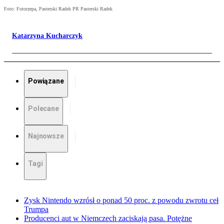
Foto: Fotorzepa, Pasterski Radek PR Pasterski Radek
Katarzyna Kucharczyk
Powiązane
Polecane
Najnowsze
Tagi
Zysk Nintendo wzrósł o ponad 50 proc. z powodu zwrotu ceł
Trumpa
Producenci aut w Niemczech zaciskają pasa. Potężne