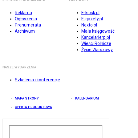
REKLAMA I PRENUMERATA
PARTNERZY
Reklama
E-kiosk.pl
Ogłoszenia
E-gazety.pl
Prenumerata
Nexto.pl
Archiwum
Mała księgowość
Kancelarierp.pl
Wieści Rolnicze
Życie Warszawy
NASZE WYDARZENIA
Szkolenia i konferencje
MAPA STRONY
KALENDARIUM
OFERTA PRODUKTOWA