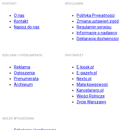
KONTAKT
REGULAMIN
O nas
Polityka Prywatności
Kontakt
Zmiana ustawień zgód
Napisz do nas
Regulamin serwisu
Informacje o nadawcy
Deklaracja dostępności
REKLAMA I PRENUMERATA
PARTNERZY
Reklama
E-kiosk.pl
Ogłoszenia
E-gazety.pl
Prenumerata
Nexto.pl
Archiwum
Mała księgowość
Kancelarierp.pl
Wieści Rolnicze
Życie Warszawy
NASZE WYDARZENIA