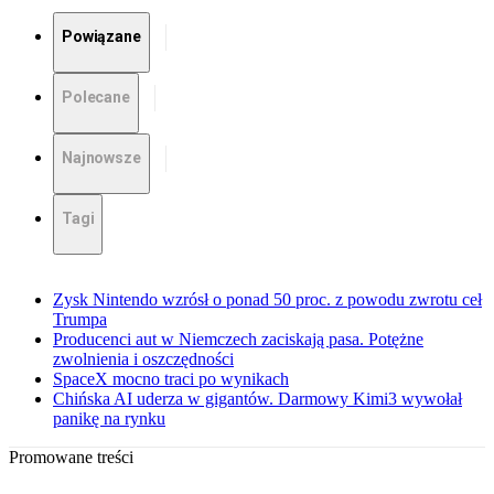
Powiązane
Polecane
Najnowsze
Tagi
Zysk Nintendo wzrósł o ponad 50 proc. z powodu zwrotu ceł
Trumpa
Producenci aut w Niemczech zaciskają pasa. Potężne
zwolnienia i oszczędności
SpaceX mocno traci po wynikach
Chińska AI uderza w gigantów. Darmowy Kimi3 wywołał
panikę na rynku
Promowane treści