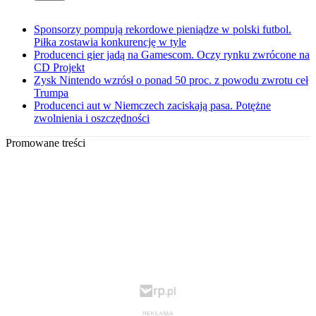
Sponsorzy pompują rekordowe pieniądze w polski futbol.
Piłka zostawia konkurencję w tyle
Producenci gier jadą na Gamescom. Oczy rynku zwrócone na
CD Projekt
Zysk Nintendo wzrósł o ponad 50 proc. z powodu zwrotu ceł
Trumpa
Producenci aut w Niemczech zaciskają pasa. Potężne
zwolnienia i oszczędności
Promowane treści