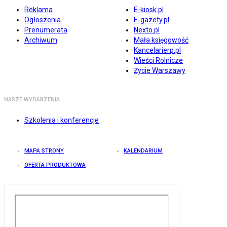
Reklama
E-kiosk.pl
Ogłoszenia
E-gazety.pl
Prenumerata
Nexto.pl
Archiwum
Mała księgowość
Kancelarierp.pl
Wieści Rolnicze
Życie Warszawy
NASZE WYDARZENIA
Szkolenia i konferencje
MAPA STRONY
KALENDARIUM
OFERTA PRODUKTOWA