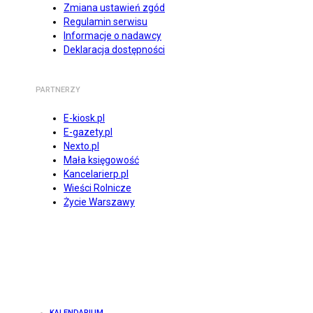
Zmiana ustawień zgód
Regulamin serwisu
Informacje o nadawcy
Deklaracja dostępności
PARTNERZY
E-kiosk.pl
E-gazety.pl
Nexto.pl
Mała księgowość
Kancelarierp.pl
Wieści Rolnicze
Życie Warszawy
KALENDARIUM