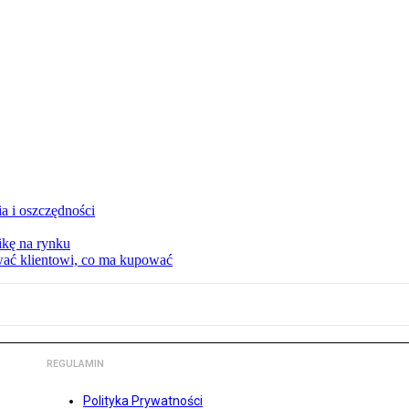
a i oszczędności
kę na rynku
wać klientowi, co ma kupować
REGULAMIN
Polityka Prywatności