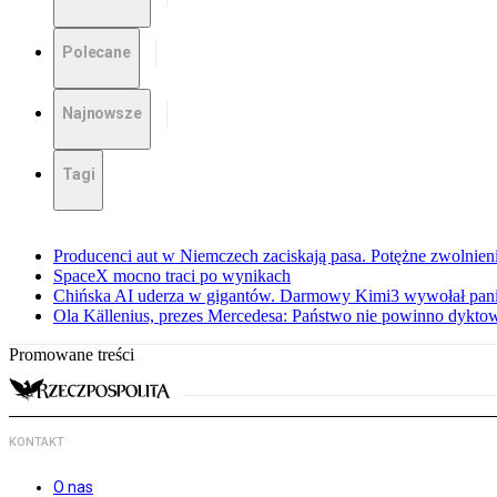
Polecane
Najnowsze
Tagi
Producenci aut w Niemczech zaciskają pasa. Potężne zwolnieni
SpaceX mocno traci po wynikach
Chińska AI uderza w gigantów. Darmowy Kimi3 wywołał pani
Ola Källenius, prezes Mercedesa: Państwo nie powinno dykto
Promowane treści
KONTAKT
O nas