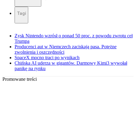
Tagi
Zysk Nintendo wzrósł o ponad 50 proc. z powodu zwrotu ceł
Trumpa
Producenci aut w Niemczech zaciskają pasa. Potężne
zwolnienia i oszczędności
SpaceX mocno traci po wynikach
Chińska AI uderza w gigantów. Darmowy Kimi3 wywołał
panikę na rynku
Promowane treści