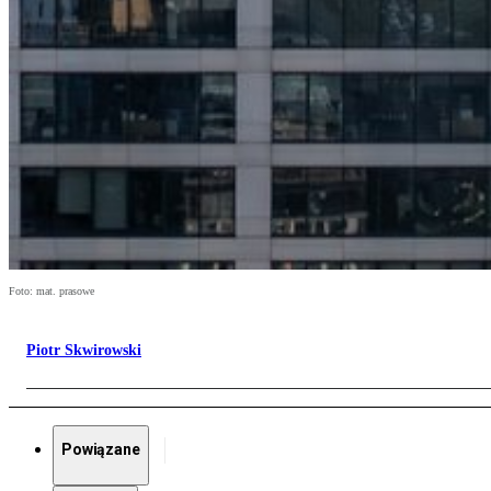
Foto: mat. prasowe
Piotr Skwirowski
Powiązane