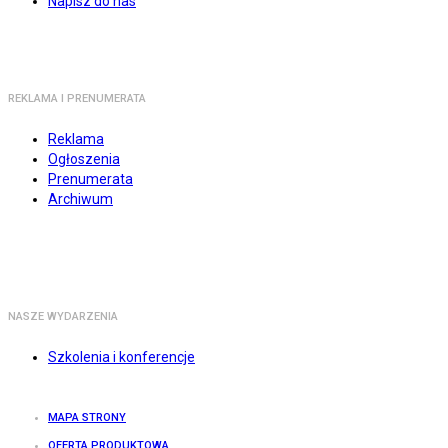
Napisz do nas
REKLAMA I PRENUMERATA
Reklama
Ogłoszenia
Prenumerata
Archiwum
NASZE WYDARZENIA
Szkolenia i konferencje
MAPA STRONY
OFERTA PRODUKTOWA