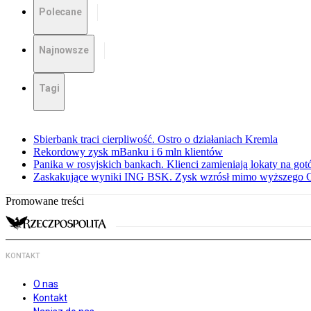
Polecane
Najnowsze
Tagi
Sbierbank traci cierpliwość. Ostro o działaniach Kremla
Rekordowy zysk mBanku i 6 mln klientów
Panika w rosyjskich bankach. Klienci zamieniają lokaty na go
Zaskakujące wyniki ING BSK. Zysk wzrósł mimo wyższego 
Promowane treści
KONTAKT
O nas
Kontakt