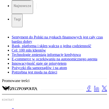
Najnowsze
Tagi
Sentyment do Polski na rynkach finansowych jest cały czas
bardzo dobry
Bank, platforma i sklep walczą o jedną codzienność
Cel: 100 mln klientów
Technologie zmieniają informację kredytową
E-commerce w oczekiwaniu na autonomicznego agenta
Innowacyjność staje się priorytetem
Pożyczki dla samorządów i na atom
Potrzebna jest moda na dzieci
Promowane treści
KONTAKT