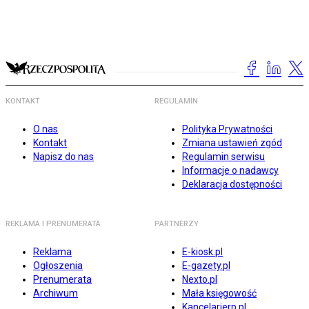
KONTAKT
REGULAMIN
O nas
Polityka Prywatności
Kontakt
Zmiana ustawień zgód
Napisz do nas
Regulamin serwisu
Informacje o nadawcy
Deklaracja dostępności
REKLAMA I PRENUMERATA
PARTNERZY
Reklama
E-kiosk.pl
Ogłoszenia
E-gazety.pl
Prenumerata
Nexto.pl
Archiwum
Mała księgowość
Kancelarierp.pl