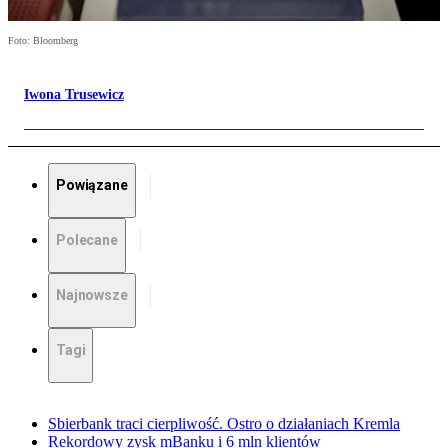
Foto: Bloomberg
Iwona Trusewicz
Powiązane
Polecane
Najnowsze
Tagi
Sbierbank traci cierpliwość. Ostro o działaniach Kremla
Rekordowy zysk mBanku i 6 mln klientów