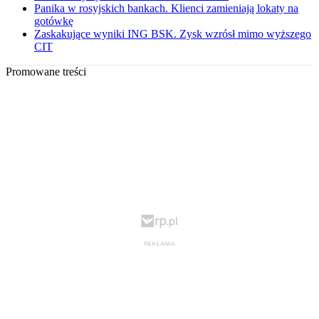
Panika w rosyjskich bankach. Klienci zamieniają lokaty na
gotówkę
Zaskakujące wyniki ING BSK. Zysk wzrósł mimo wyższego
CIT
Promowane treści