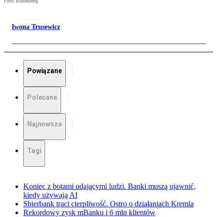
Foto: Bloomberg
Iwona Trusewicz
Powiązane
Polecane
Najnowsze
Tagi
Koniec z botami udającymi ludzi. Banki muszą ujawnić,
kiedy używają AI
Sbierbank traci cierpliwość. Ostro o działaniach Kremla
Rekordowy zysk mBanku i 6 mln klientów