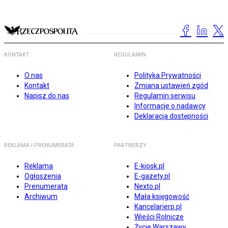
KONTAKT
REGULAMIN
O nas
Polityka Prywatności
Kontakt
Zmiana ustawień zgód
Napisz do nas
Regulamin serwisu
Informacje o nadawcy
Deklaracja dostępności
REKLAMA I PRENUMERATA
PARTNERZY
Reklama
E-kiosk.pl
Ogłoszenia
E-gazety.pl
Prenumerata
Nexto.pl
Archiwum
Mała księgowość
Kancelarierp.pl
Wieści Rolnicze
Życie Warszawy